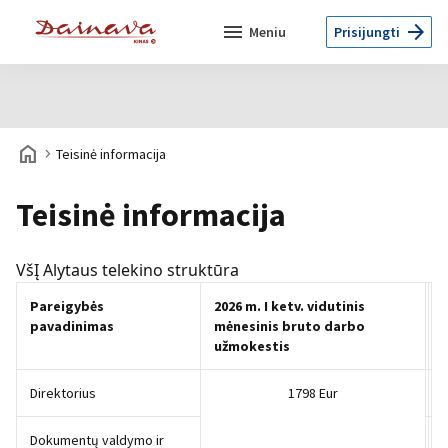
menu
arrow_forward
Meniu
Prisijungti
home
navigate_next
Teisinė informacija
Teisinė informacija
VšĮ Alytaus telekino struktūra
Pareigybės
2026 m. I ketv. vidutinis
pavadinimas
mėnesinis bruto darbo
užmokestis
Direktorius
1798 Eur
Dokumentų valdymo ir