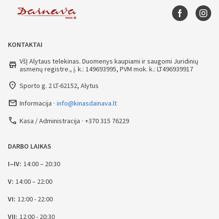
KONTAKTAI
VšĮ Alytaus telekinas. Duomenys kaupiami ir saugomi Juridinių
store
asmenų registre., į. k.: 149693995, PVM mok. k.: LT496939917
place
Sporto g. 2 LT-62152, Alytus
mail_outline
Informacija
info@kinasdainava.lt
call
Kasa / Administracija
+370 315 76229
DARBO LAIKAS
I–IV:
14:00 – 20:30
V:
14:00 – 22:00
VI:
12:00 - 22:00
VII:
12:00 - 20:30