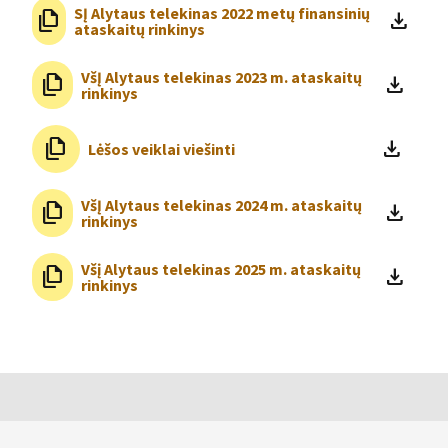
SĮ Alytaus telekinas 2022 metų finansinių
file_copy
file_download
ataskaitų rinkinys
VšĮ Alytaus telekinas 2023 m. ataskaitų
file_copy
file_download
rinkinys
file_copy
file_download
Lėšos veiklai viešinti
VšĮ Alytaus telekinas 2024 m. ataskaitų
file_copy
file_download
rinkinys
Všį Alytaus telekinas 2025 m. ataskaitų
file_copy
file_download
rinkinys