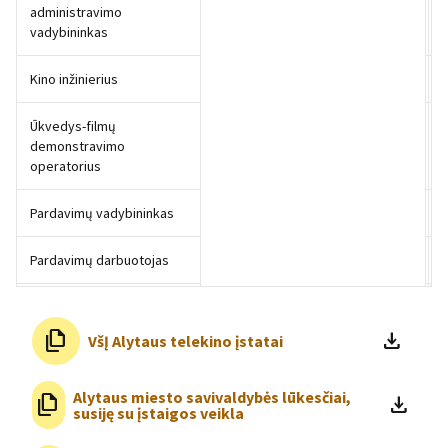
administravimo
vadybininkas
Kino inžinierius
Ūkvedys-filmų
demonstravimo
operatorius
Pardavimų vadybininkas
Pardavimų darbuotojas
file_copy
file_download
VšĮ Alytaus telekino įstatai
Alytaus miesto savivaldybės lūkesčiai,
file_copy
file_download
susiję su įstaigos veikla