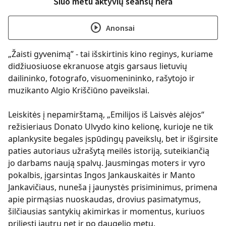
Šiuo metu aktyvių seansų nėra
play_circle
Anonsai
„Žaisti gyvenimą” - tai išskirtinis kino reginys, kuriame
didžiuosiuose ekranuose atgis garsaus lietuvių
dailininko, fotografo, visuomenininko, rašytojo ir
muzikanto Algio Kriščiūno paveikslai.
Leiskitės į nepamirštamą, „Emilijos iš Laisvės alėjos“
režisieriaus Donato Ulvydo kino kelionę, kurioje ne tik
aplankysite begales įspūdingų paveikslų, bet ir išgirsite
paties autoriaus užrašytą meilės istoriją, suteikiančią
jo darbams naują spalvų. Jausmingas moters ir vyro
pokalbis, įgarsintas Ingos Jankauskaitės ir Manto
Jankavičiaus, nuneša į jaunystės prisiminimus, primena
apie pirmąsias nuoskaudas, drovius pasimatymus,
šilčiausias santykių akimirkas ir momentus, kuriuos
priliesti jautru net ir po daugelio metų.