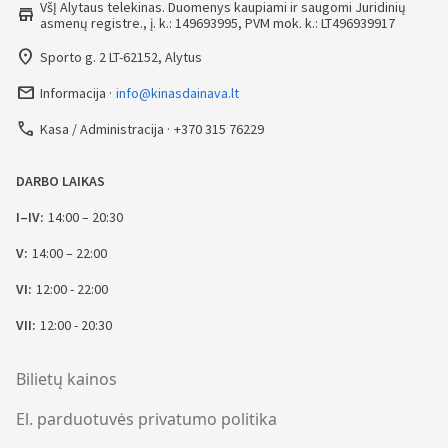
VšĮ Alytaus telekinas. Duomenys kaupiami ir saugomi Juridinių
store
asmenų registre., į. k.: 149693995, PVM mok. k.: LT496939917
place
Sporto g. 2 LT-62152, Alytus
mail_outline
Informacija
info@kinasdainava.lt
call
Kasa / Administracija
+370 315 76229
DARBO LAIKAS
I–IV:
14:00 – 20:30
V:
14:00 – 22:00
VI:
12:00 - 22:00
VII:
12:00 - 20:30
Bilietų kainos
El. parduotuvės privatumo politika