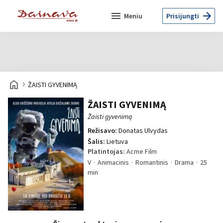
menu
arrow_forward
Meniu
Prisijungti
home
navigate_next
ŽAISTI GYVENIMĄ
ŽAISTI GYVENIMĄ
Žaisti gyvenimą
Režisavo:
Donatas Ulvydas
Šalis:
Lietuva
Platintojas:
Acme Film
V
Animacinis
Romantinis
Drama
25
min