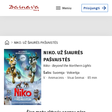
menu
arrow_forward
Meniu
Prisijungti
home
navigate_next
NIKO. UŽ ŠIAURĖS PAŠVAISTĖS
NIKO. UŽ ŠIAURĖS
PAŠVAISTĖS
Niko - Beyond the Northern Lights
Šalis:
Suomija · Vokietija
V
Animacinis
Visai šeimai
85 min
Šiuo metu aktyvių seansų nėra