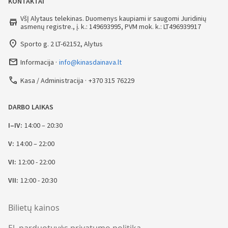
KONTAKTAI
VšĮ Alytaus telekinas. Duomenys kaupiami ir saugomi Juridinių
store
asmenų registre., į. k.: 149693995, PVM mok. k.: LT496939917
place
Sporto g. 2 LT-62152, Alytus
mail_outline
Informacija
info@kinasdainava.lt
call
Kasa / Administracija
+370 315 76229
DARBO LAIKAS
I–IV:
14:00 – 20:30
V:
14:00 – 22:00
VI:
12:00 - 22:00
VII:
12:00 - 20:30
Bilietų kainos
El. parduotuvės privatumo politika