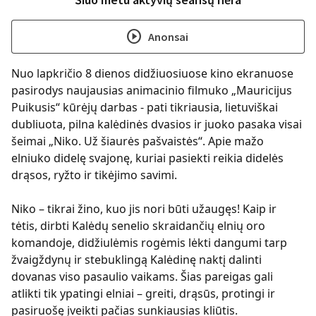
play_circle
Anonsai
Nuo lapkričio 8 dienos didžiuosiuose kino ekranuose
pasirodys naujausias animacinio filmuko „Mauricijus
Puikusis“ kūrėjų darbas - pati tikriausia, lietuviškai
dubliuota, pilna kalėdinės dvasios ir juoko pasaka visai
šeimai „Niko. Už šiaurės pašvaistės“. Apie mažo
elniuko didelę svajonę, kuriai pasiekti reikia didelės
drąsos, ryžto ir tikėjimo savimi.
Niko – tikrai žino, kuo jis nori būti užaugęs! Kaip ir
tėtis, dirbti Kalėdų senelio skraidančių elnių oro
komandoje, didžiulėmis rogėmis lėkti dangumi tarp
žvaigždynų ir stebuklingą Kalėdinę naktį dalinti
dovanas viso pasaulio vaikams. Šias pareigas gali
atlikti tik ypatingi elniai – greiti, drąsūs, protingi ir
pasiruošę įveikti pačias sunkiausias kliūtis.