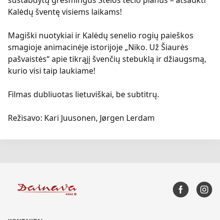
Kalėdų šventę visiems laikams!
Magiški nuotykiai ir Kalėdų senelio rogių paieškos
smagioje animacinėje istorijoje „Niko. Už Šiaurės
pašvaistės“ apie tikrąjį švenčių stebuklą ir džiaugsmą,
kurio visi taip laukiame!
Filmas dubliuotas lietuviškai, be subtitrų.
Režisavo: Kari Juusonen, Jørgen Lerdam