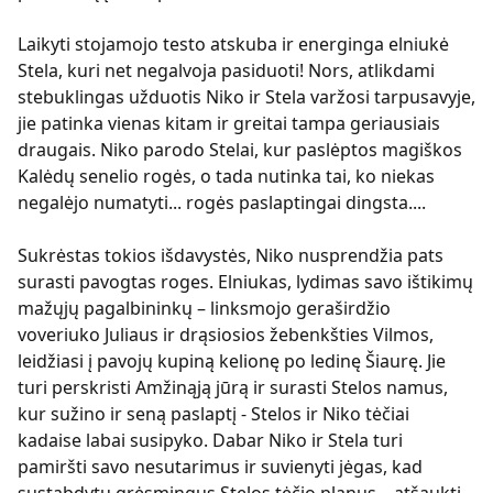
Laikyti stojamojo testo atskuba ir energinga elniukė
Stela, kuri net negalvoja pasiduoti! Nors, atlikdami
stebuklingas užduotis Niko ir Stela varžosi tarpusavyje,
jie patinka vienas kitam ir greitai tampa geriausiais
draugais. Niko parodo Stelai, kur paslėptos magiškos
Kalėdų senelio rogės, o tada nutinka tai, ko niekas
negalėjo numatyti... rogės paslaptingai dingsta....
Sukrėstas tokios išdavystės, Niko nusprendžia pats
surasti pavogtas roges. Elniukas, lydimas savo ištikimų
mažųjų pagalbininkų – linksmojo geraširdžio
voveriuko Juliaus ir drąsiosios žebenkšties Vilmos,
leidžiasi į pavojų kupiną kelionę po ledinę Šiaurę. Jie
turi perskristi Amžinąją jūrą ir surasti Stelos namus,
kur sužino ir seną paslaptį - Stelos ir Niko tėčiai
kadaise labai susipyko. Dabar Niko ir Stela turi
pamiršti savo nesutarimus ir suvienyti jėgas, kad
sustabdytų grėsmingus Stelos tėčio planus – atšaukti