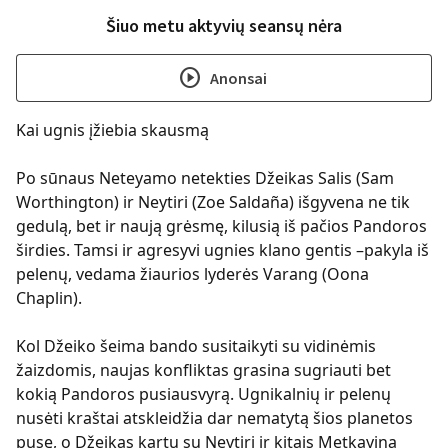
Šiuo metu aktyvių seansų nėra
play_circle
Anonsai
Kai ugnis įžiebia skausmą
Po sūnaus Neteyamo netekties Džeikas Salis (Sam
Worthington) ir Neytiri (Zoe Saldaña) išgyvena ne tik
gedulą, bet ir naują grėsmę, kilusią iš pačios Pandoros
širdies. Tamsi ir agresyvi ugnies klano gentis –pakyla iš
pelenų, vedama žiaurios lyderės Varang (Oona
Chaplin).
Kol Džeiko šeima bando susitaikyti su vidinėmis
žaizdomis, naujas konfliktas grasina sugriauti bet
kokią Pandoros pusiausvyrą. Ugnikalnių ir pelenų
nusėti kraštai atskleidžia dar nematytą šios planetos
pusę, o Džeikas kartu su Neytiri ir kitais Metkayina