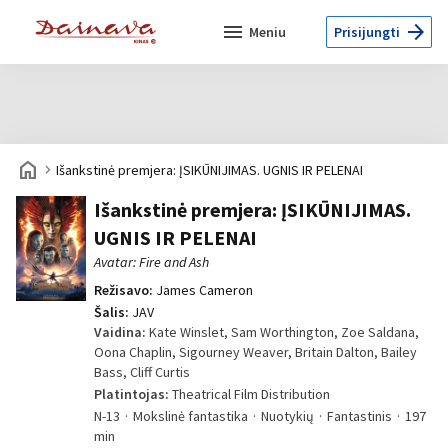
menu
arrow_forward
Meniu
Prisijungti
home
navigate_next
Išankstinė premjera: ĮSIKŪNIJIMAS. UGNIS IR PELENAI
Išankstinė premjera: ĮSIKŪNIJIMAS.
UGNIS IR PELENAI
Avatar: Fire and Ash
Režisavo:
James Cameron
Šalis:
JAV
Vaidina:
Kate Winslet, Sam Worthington, Zoe Saldana,
Oona Chaplin, Sigourney Weaver, Britain Dalton, Bailey
Bass, Cliff Curtis
Platintojas:
Theatrical Film Distribution
N-13
Mokslinė fantastika
Nuotykių
Fantastinis
197
min