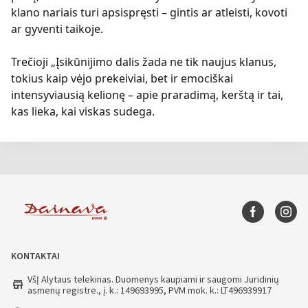
klano nariais turi apsispręsti – gintis ar atleisti, kovoti
ar gyventi taikoje.
Trečioji „Įsikūnijimo dalis žada ne tik naujus klanus,
tokius kaip vėjo prekeiviai, bet ir emociškai
intensyviausią kelionę – apie praradimą, kerštą ir tai,
kas lieka, kai viskas sudega.
KONTAKTAI
VšĮ Alytaus telekinas. Duomenys kaupiami ir saugomi Juridinių
store
asmenų registre., į. k.: 149693995, PVM mok. k.: LT496939917