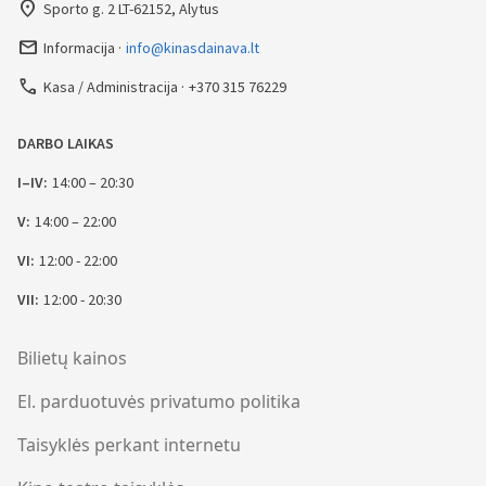
place
Sporto g. 2 LT-62152, Alytus
mail_outline
Informacija
info@kinasdainava.lt
call
Kasa / Administracija
+370 315 76229
DARBO LAIKAS
I–IV:
14:00 – 20:30
V:
14:00 – 22:00
VI:
12:00 - 22:00
VII:
12:00 - 20:30
Bilietų kainos
El. parduotuvės privatumo politika
Taisyklės perkant internetu