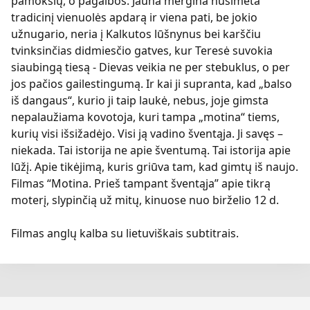
pamokslų, o pagalbos. Jauna mergina nusimeta
tradicinį vienuolės apdarą ir viena pati, be jokio
užnugario, neria į Kalkutos lūšnynus bei karščiu
tvinksinčias didmiesčio gatves, kur Teresė suvokia
siaubingą tiesą - Dievas veikia ne per stebuklus, o per
jos pačios gailestingumą. Ir kai ji supranta, kad „balso
iš dangaus“, kurio ji taip laukė, nebus, joje gimsta
nepalaužiama kovotoja, kuri tampa „motina“ tiems,
kurių visi išsižadėjo. Visi ją vadino šventąja. Ji savęs –
niekada. Tai istorija ne apie šventumą. Tai istorija apie
lūžį. Apie tikėjimą, kuris griūva tam, kad gimtų iš naujo.
Filmas “Motina. Prieš tampant šventąja” apie tikrą
moterį, slypinčią už mitų, kinuose nuo birželio 12 d.
Filmas anglų kalba su lietuviškais subtitrais.