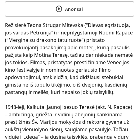
play_circle
Anonsai
Režisierė Teona Strugar Mitevska (“Dievas egzistuoja,
jos vardas Petrunija”) ir neprilygstamoji Noomi Rapace
(“Mergina su drakono tatuiruote”) pristato
provokuojantį pasakojimą apie moterį, kurią pasaulis
pažįsta kaip Motiną Teresę, tačiau dar niekada nematė
jos tokios. Filmas, pristatytas prestižiniame Venecijos
kino festivalyje ir nominuotas geriausio filmo
apdovanojimui, atskleidžia, kad didžiausi stebuklai
gimsta ne iš tobulo tikėjimo, o iš dvejonių, kasdienių
pastangų ir meilės, kuri nepaiso jokių taisyklių.
1948-ieji, Kalkuta. Jaunoji sesuo Teresė (akt. N. Rapace)
– ambicinga, griežta ir vidinių abejonių kankinama
prestižinės Šv. Marijos mokyklos direktorė gyvena už
aukštų vienuolyno sienų, saugiame pasaulyje. Tačiau
viduje ji „dega“ – ją dusina taisyklės, prabanga vidury