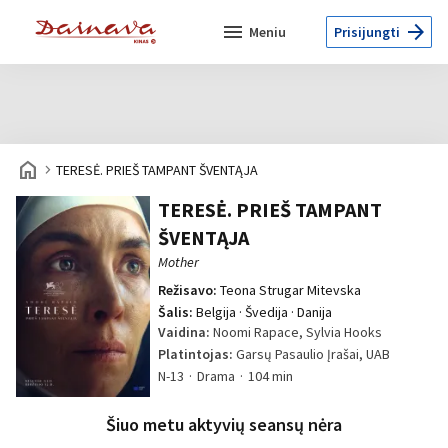
menu
arrow_forward
Meniu
Prisijungti
home
navigate_next
TERESĖ. PRIEŠ TAMPANT ŠVENTĄJA
TERESĖ. PRIEŠ TAMPANT
ŠVENTĄJA
Mother
Režisavo:
Teona Strugar Mitevska
Šalis:
Belgija · Švedija · Danija
Vaidina:
Noomi Rapace, Sylvia Hooks
Platintojas:
Garsų Pasaulio Įrašai, UAB
N-13
Drama
104 min
Šiuo metu aktyvių seansų nėra