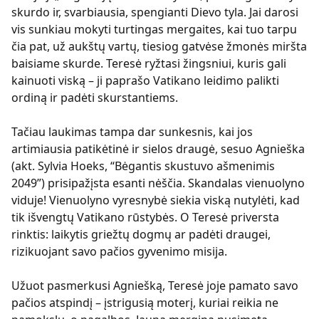
skurdo ir, svarbiausia, spengianti Dievo tyla. Jai darosi
vis sunkiau mokyti turtingas mergaites, kai tuo tarpu
čia pat, už aukštų vartų, tiesiog gatvėse žmonės miršta
baisiame skurde. Teresė ryžtasi žingsniui, kuris gali
kainuoti viską – ji paprašo Vatikano leidimo palikti
ordiną ir padėti skurstantiems.
Tačiau laukimas tampa dar sunkesnis, kai jos
artimiausia patikėtinė ir sielos draugė, sesuo Agnieška
(akt. Sylvia Hoeks, “Bėgantis skustuvo ašmenimis
2049”) prisipažįsta esanti nėščia. Skandalas vienuolyno
viduje! Vienuolyno vyresnybė siekia viską nutylėti, kad
tik išvengtų Vatikano rūstybės. O Teresė priversta
rinktis: laikytis griežtų dogmų ar padėti draugei,
rizikuojant savo pačios gyvenimo misija.
Užuot pasmerkusi Agniešką, Teresė joje pamato savo
pačios atspindį – įstrigusią moterį, kuriai reikia ne