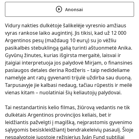
play_circle
Anonsai
Vidury nakties dulkėtoje šalikelėje vyresnio amžiaus
vyras rankose laiko augintinį. Jis tikisi, kad už 12 000
Argentinos pesų (maždaug 10 eurų) su jo vėžliu
pasikalbės stebuklingą galią turinti aštuonmetė Anika.
Gyvūnų žinutes, kurias išgirsta mergaitė, laisvai ir
įtaigiai interpretuoja jos palydovė Mirjam, o finansines
paslaugos detales derina Rodžeris – taip nedideliame
namelyje ant ratų gyvenanti trijulė uždirba sau duoną.
Tarpusavyje jie kalbasi nedaug, tačiau rūpestis ir meilė
vienas kitam – nuolatiniai šių keliautojų palydovai.
Tai nestandartinis kelio filmas, žiūrovą vedantis ne tik
dulkėtais Argentinos provincijos keliais, bet ir
leidžiantis pažvelgti į magišką, neįprastomis gyvenimo
sąlygomis besiskleidžiantį bendrakeleivių pasaulį. Šioje
nespalvotoje juostoje režisierius Iván Fund subtiliai