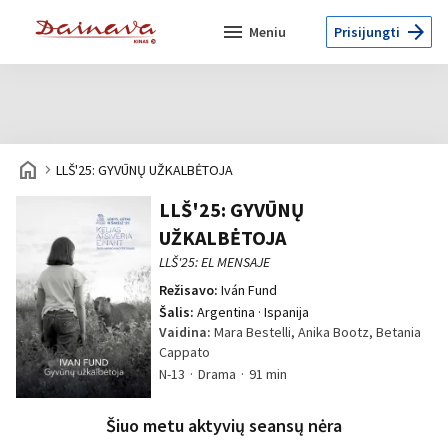
menu
arrow_forward
Meniu
Prisijungti
home
navigate_next
LLŠ'25: GYVŪNŲ UŽKALBĖTOJA
LLŠ'25: GYVŪNŲ
UŽKALBĖTOJA
LLŠ'25: EL MENSAJE
Režisavo:
Iván Fund
Šalis:
Argentina · Ispanija
Vaidina:
Mara Bestelli, Anika Bootz, Betania
Cappato
N-13
Drama
91 min
Šiuo metu aktyvių seansų nėra