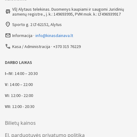
VšĮ Alytaus telekinas. Duomenys kaupiami ir saugomi Juridinių
store
asmenų registre., į. k.: 149693995, PVM mok. k.: LT496939917
place
Sporto g. 2 LT-62152, Alytus
mail_outline
Informacija
info@kinasdainava.lt
call
Kasa / Administracija
+370 315 76229
DARBO LAIKAS
I–IV:
14:00 – 20:30
V:
14:00 – 22:00
VI:
12:00 - 22:00
VII:
12:00 - 20:30
Bilietų kainos
El. parduotuvės privatumo politika