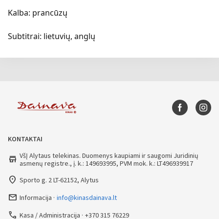
Kalba: prancūzų
Subtitrai: lietuvių, anglų
KONTAKTAI
VšĮ Alytaus telekinas. Duomenys kaupiami ir saugomi Juridinių
store
asmenų registre., į. k.: 149693995, PVM mok. k.: LT496939917
place
Sporto g. 2 LT-62152, Alytus
mail_outline
Informacija
info@kinasdainava.lt
call
Kasa / Administracija
+370 315 76229