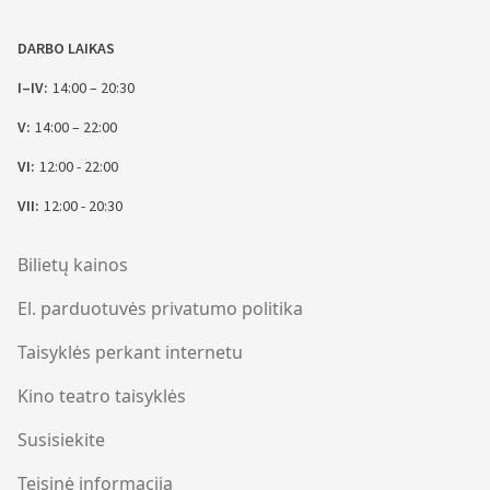
DARBO LAIKAS
I–IV:
14:00 – 20:30
V:
14:00 – 22:00
VI:
12:00 - 22:00
VII:
12:00 - 20:30
Bilietų kainos
El. parduotuvės privatumo politika
Taisyklės perkant internetu
Kino teatro taisyklės
Susisiekite
Teisinė informacija