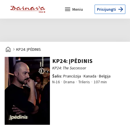
menu
arrow_forward
Meniu
Prisijungti
home
navigate_next
KP24: ĮPĖDINIS
KP24: ĮPĖDINIS
KP24: The Successor
Šalis:
Prancūzija · Kanada · Belgija
N-16
Drama
Trileris
107 min