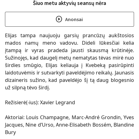
Šiuo metu aktyvių seansų nėra
play_circle
Anonsai
Elijas tampa naujuoju garsių prancūzų aukštosios
mados namų meno vadovu. Dideli lūkesčiai kelia
įtampą ir vyras pradeda jausti skausmą krūtinėje.
Sužinojęs, kad daugelį metų nematytas tėvas mirė nuo
širdies smūgio, Elijas keliauja į Kvebeką pasirūpinti
laidotuvėmis ir sutvarkyti paveldėjimo reikalų. Jaunasis
dizaineris sužino, kad paveldėjo šį tą daug blogesnio
už silpną tėvo širdį.
Režisierė(-ius): Xavier Legrand
Aktoriai: Louis Champagne, Marc-André Grondin, Yves
Jacques, Nine d’Urso, Anne-Elisabeth Bossém, Blandine
Bury