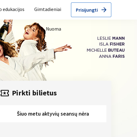
arrow_forward
o edukacijos
Gimtadieniai
Prisijungti
Nuoma
local_activity
Pirkti bilietus
Šiuo metu aktyvių seansų nėra