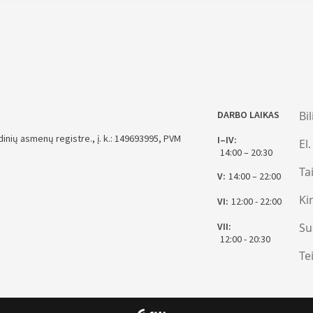
DARBO LAIKAS
Bi
inių asmenų registre., į. k.: 149693995, PVM
I–IV:
El
14:00 – 20:30
Ta
V:
14:00 – 22:00
Ki
VI:
12:00 - 22:00
VII:
Su
12:00 - 20:30
Te