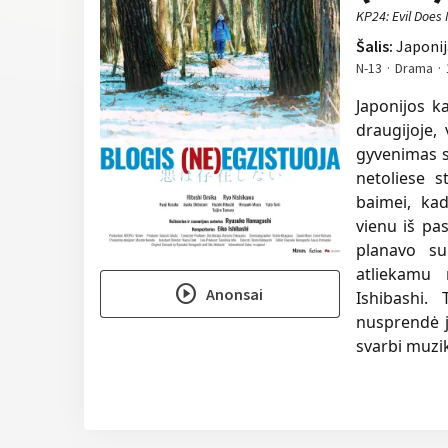
KP24: Evil Does 
Šalis:
Japonij
N-13
Drama
Japonijos k
draugijoje,
gyvenimas s
netoliese 
baimei, ka
vienu iš pa
planavo su
atliekamu 
play_circle
Anonsai
Ishibashi. 
nusprendė j
svarbi muzi