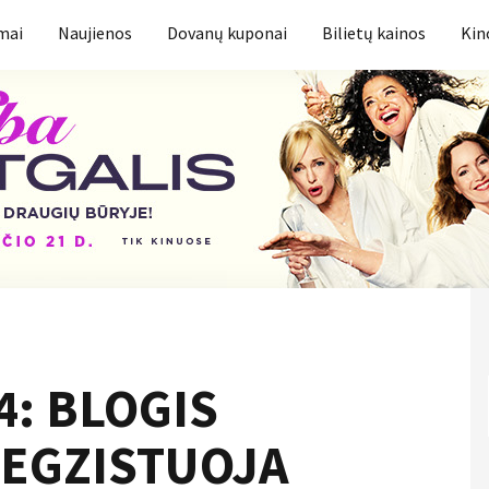
mai
Naujienos
Dovanų kuponai
Bilietų kainos
Kin
4: BLOGIS
)EGZISTUOJA