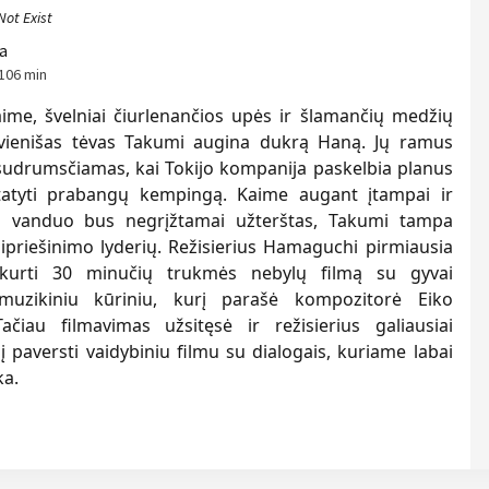
Not Exist
a
106 min
aime, švelniai čiurlenančios upės ir šlamančių medžių
 vienišas tėvas Takumi augina dukrą Haną. Jų ramus
udrumsčiamas, kai Tokijo kompanija paskelbia planus
statyti prabangų kempingą. Kaime augant įtampai ir
d vanduo bus negrįžtamai užterštas, Takumi tampa
sipriešinimo lyderių. Režisierius Hamaguchi pirmiausia
kurti 30 minučių trukmės nebylų filmą su gyvai
muzikiniu kūriniu, kurį parašė kompozitorė Eiko
Tačiau filmavimas užsitęsė ir režisierius galiausiai
į paversti vaidybiniu filmu su dialogais, kuriame labai
ka.