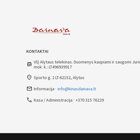
KONTAKTAI
VšĮ Alytaus telekinas. Duomenys kaupiami ir saugomi Jurid
store
mok. k.: LT496939917
place
Sporto g. 2 LT-62152, Alytus
mail_outline
Informacija
info@kinasdainava.lt
call
Kasa / Administracija
+370 315 76229