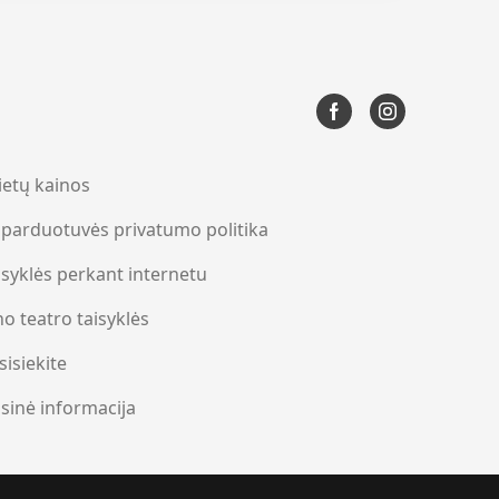
lietų kainos
. parduotuvės privatumo politika
isyklės perkant internetu
no teatro taisyklės
sisiekite
isinė informacija